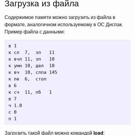
Загрузка из файла
Содержимое памяти можно загрузить из файла в
формате, аналогичном используемому в ОС Диспак.
Пример файла с данными:
в 1

к сл  7,  зп   11

к вчп 11, зп   10

к умн 10, дел  10

к вч  10, слпа 145

к пе  6,  стоп

в 6

к сч  11, пб   1

в 7

ч 1.0

с 0

Загрузить такой файл можно командой
load
: