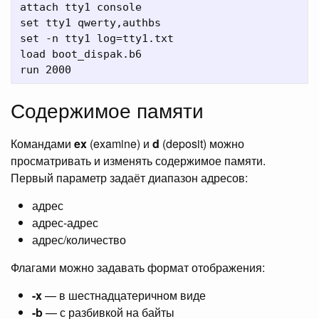
attach tty1 console

set tty1 qwerty,authbs

set -n tty1 log=tty1.txt

load boot_dispak.b6

Содержимое памяти
Командами
ex
(examine) и
d
(deposit) можно
просматривать и изменять содержимое памяти.
Первый параметр задаёт диапазон адресов:
адрес
адрес-адрес
адрес/количество
Флагами можно задавать формат отображения:
-x
— в шестнадцатеричном виде
-b
— с разбивкой на байты