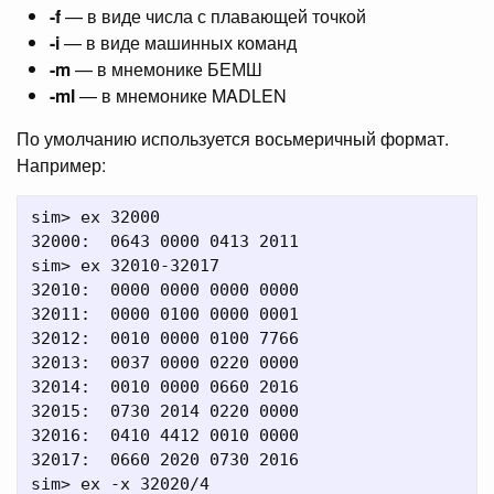
-f
— в виде числа с плавающей точкой
-i
— в виде машинных команд
-m
— в мнемонике БЕМШ
-ml
— в мнемонике MADLEN
По умолчанию используется восьмеричный формат.
Например:
sim> ex 32000

32000:  0643 0000 0413 2011

sim> ex 32010-32017

32010:  0000 0000 0000 0000

32011:  0000 0100 0000 0001

32012:  0010 0000 0100 7766

32013:  0037 0000 0220 0000

32014:  0010 0000 0660 2016

32015:  0730 2014 0220 0000

32016:  0410 4412 0010 0000

32017:  0660 2020 0730 2016

sim> ex -x 32020/4
