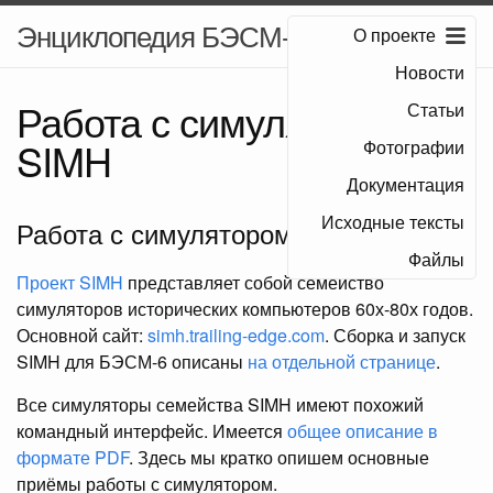
Энциклопедия БЭСМ-6
О проекте
Новости
Работа с симулятором
Статьи
SIMH
Фотографии
Документация
Исходные тексты
Работа с симулятором SIMH
Файлы
Проект SIMH
представляет собой семейство
симуляторов исторических компьютеров 60х-80х годов.
Основной сайт:
simh.trailing-edge.com
. Сборка и запуск
SIMH для БЭСМ-6 описаны
на отдельной странице
.
Все симуляторы семейства SIMH имеют похожий
командный интерфейс. Имеется
общее описание в
формате PDF
. Здесь мы кратко опишем основные
приёмы работы с симулятором.