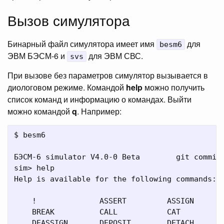
Вызов симулятора
Бинарный файл симулятора имеет имя
для
besm6
ЭВМ БЭСМ-6 и
для ЭВМ СВС.
svs
При вызове без параметров симулятор вызывается в
диологовом режиме. Командой
help
можно получить
список команд и информацию о командах. Выйти
можно командой
q
. Например:
$ besm6

БЭСМ-6 simulator V4.0-0 Beta        git commit 
sim> help

Help is available for the following commands:

    !              ASSERT         ASSIGN       
    BREAK          CALL           CAT          
    DEASSIGN       DEPOSIT        DETACH       