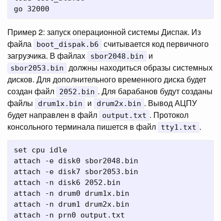
Пример 2: запуск операционной системы Диспак. Из
файла
считывается код первичного
boot_dispak.b6
загрузчика. В файлах
и
sbor2048.bin
должны находиться образы системных
sbor2053.bin
дисков. Для дополнительного временного диска будет
создан файл
. Для барабанов будут созданы
2052.bin
файлы
и
. Вывод АЦПУ
drum1x.bin
drum2x.bin
будет направлен в файл
. Протокол
output.txt
консольного терминала пишется в файл
.
tty1.txt
set cpu idle

attach -e disk0 sbor2048.bin

attach -e disk7 sbor2053.bin

attach -n disk6 2052.bin

attach -n drum0 drum1x.bin

attach -n drum1 drum2x.bin

attach -n prn0 output.txt
