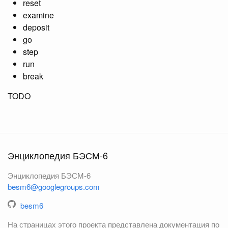
reset
examine
deposit
go
step
run
break
TODO
Энциклопедия БЭСМ-6
Энциклопедия БЭСМ-6
besm6@googlegroups.com
besm6
На страницах этого проекта представлена документация по