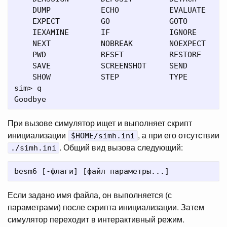
    DUMP           ECHO           EVALUATE     
    EXPECT         GO             GOTO         
    IEXAMINE       IF             IGNORE       
    NEXT           NOBREAK        NOEXPECT     
    PWD            RESET          RESTORE      
    SAVE           SCREENSHOT     SEND         
    SHOW           STEP           TYPE

sim> q

При вызове симулятор ищет и выполняет скрипт
инициализации
, а при его отсутствии
$HOME/simh.ini
. Общий вид вызова следующий:
./simh.ini
Если задано имя файла, он выполняется (с
параметрами) после скрипта инициализации. Затем
симулятор переходит в интерактивный режим.