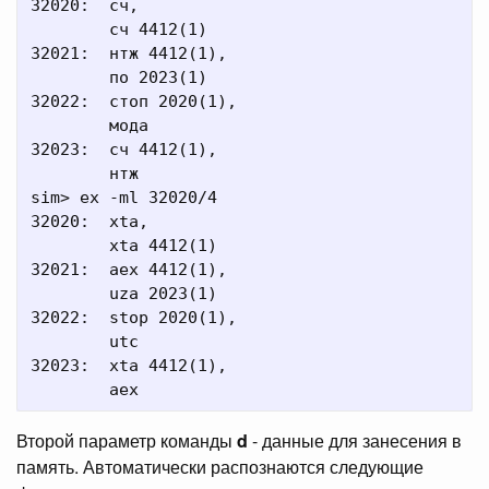
32020:  сч,

        сч 4412(1)

32021:  нтж 4412(1),

        по 2023(1)

32022:  стоп 2020(1),

        мода

32023:  сч 4412(1),

        нтж

sim> ex -ml 32020/4

32020:  xta,

        xta 4412(1)

32021:  aex 4412(1),

        uza 2023(1)

32022:  stop 2020(1),

        utc

32023:  xta 4412(1),

Второй параметр команды
d
- данные для занесения в
память. Автоматически распознаются следующие