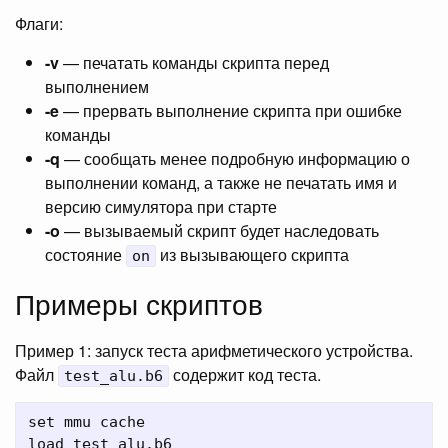
Флаги:
-v
— печатать команды скрипта перед
выполнением
-e
— прервать выполнение скрипта при ошибке
команды
-q
— сообщать менее подробную информацию о
выполнении команд, а также не печатать имя и
версию симулятора при старте
-o
— вызываемый скрипт будет наследовать
состояние
из вызывающего скрипта
on
Примеры скриптов
Пример 1: запуск теста арифметического устройства.
Файл
содержит код теста.
test_alu.b6
set mmu cache

load test_alu.b6
