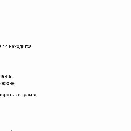
е 14 находится
ленты.
тофоне.
торить экстракод.