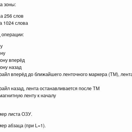
на зоны:
на 256 слов
на 1024 слова
д операции:
ну
ону
зону вперёд
зону назад
 файл вперёд до ближайшего ленточного маркера (ТМ), лент
 файл назад, лента останавливается после ТМ
 магнитную ленту к началу
мер листа ОЗУ.
мер абзаца (при L=1).