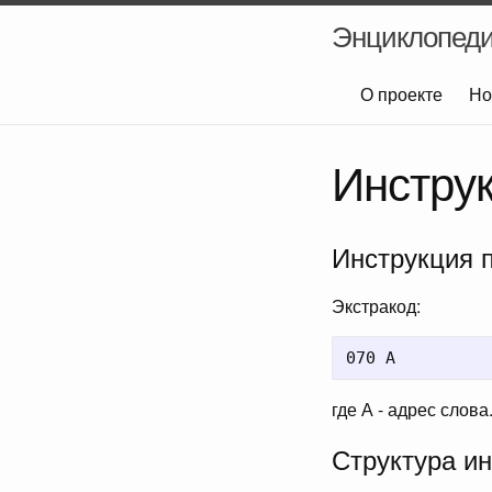
Энциклопед
О проекте
Но
Инструк
Инструкция 
Экстракод:
где А - адрес слова
Структура и