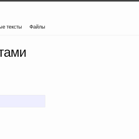
ые тексты
Файлы
нтами