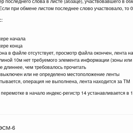
ер последнего слова в листе (абзаце), участвовавшего в об
 Если при обмене листом последнее слово участвовало, то 0
с:
ркере начала
кере конца
зона в файле отсутствует, просмотр файла окончен, лента н
 длиной 10м нет требуемого элемента информации (зоны или
нте длиннее, чем требовалось прочитать
н выключен или не определено местоположение ленты
читывается, операция не выполнена, лента находится за ТМ
перемотке в начало индекс-регистр 14 устанавливается в 1
ЭСМ-6