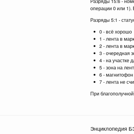
Разряды 15:6 - ном
операции 0 или 1).
Разряды 5:1 - стату
0 - всё хорошо
1 - лента в ма
2 - лента в мар
3 - очередная 
4 - на участке
5 - зона на ле
6 - магнитофо
7 - лента не с
При благополучной 
Энциклопедия Б